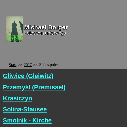
Michael Borger
Fotos von unterwegs
Start
>>
2017
>>
Südostpolen
Gliwice (Gleiwitz)
Przemyśl (Premissel)
Krasiczyn
Solina-Stausee
Smolnik - Kirche