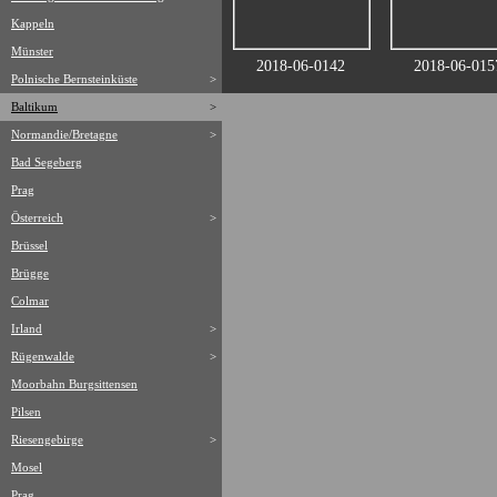
Kappeln
Münster
2018-06-0142
2018-06-015
Polnische Bernsteinküste
>
Baltikum
>
Normandie/Bretagne
>
Bad Segeberg
Prag
Österreich
>
Brüssel
Brügge
Colmar
Irland
>
Rügenwalde
>
Moorbahn Burgsittensen
Pilsen
Riesengebirge
>
Mosel
Prag