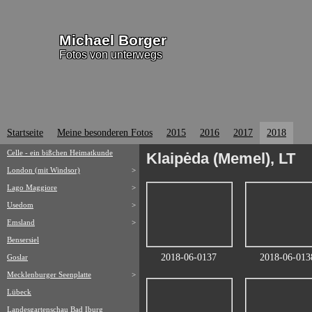
Michael Borger
Fotos von unterwegs
Startseite
Meine besonderen Fotos
2015
2016
2017
2018
Celle - ein bißchen Heimatkunde
Klaipėda (Memel), LT
London (mit Windsor)
>
Lago Maggiore
>
Usedom
>
Emsland
>
Bensersiel
2018-06-0137
2018-06-013
Goslar
Mecklenburger Seenplatte
>
Lübeck
Landesgartenschau Bad Iburg